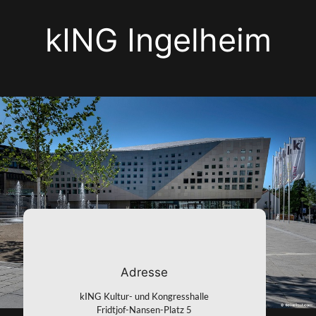
kING Ingelheim
Adresse
kING Kultur- und Kongresshalle
Fridtjof-Nansen-Platz 5